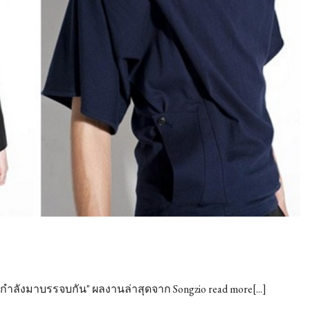
n
ศกำลังมาบรรจบกัน" ผลงานล่าสุดจาก Songzio read more[...]