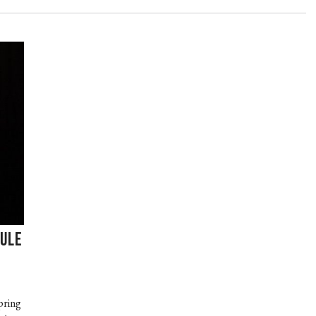
DULE
ring