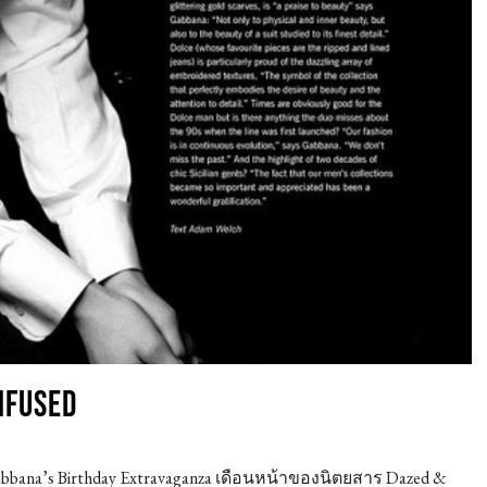
NFUSED
in
abbana’s Birthday Extravaganza เดือนหน้าของนิตยสาร Dazed &