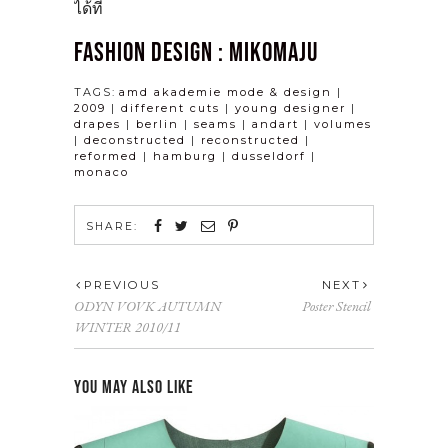
ได้ที่
FASHION DESIGN : MIKOMAJU
TAGS:
amd akademie mode & design
|
2009
|
different cuts
|
young designer
|
drapes
|
berlin
|
seams
|
andart
|
volumes
|
deconstructed
|
reconstructed
|
reformed
|
hamburg
|
dusseldorf
|
monaco
SHARE:
PREVIOUS
NEXT
ODYN VOVK AUTUMN
Poster Stencil
WINTER 2010/11
YOU MAY ALSO LIKE