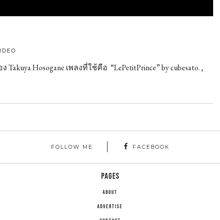
admin
IDEO
อง Takuya Hosogane เพลงที่ใช้คือ “LePetitPrince” by cubesato. ,
FOLLOW ME
FACEBOOK
PAGES
ABOUT
ADVERTISE